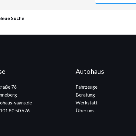
Neue Suche
se
Autohaus
raße 76
Fahrzeuge
nneberg
Beratung
ohaus-yaans.de
Werkstatt
4101 80 50 676
Über uns