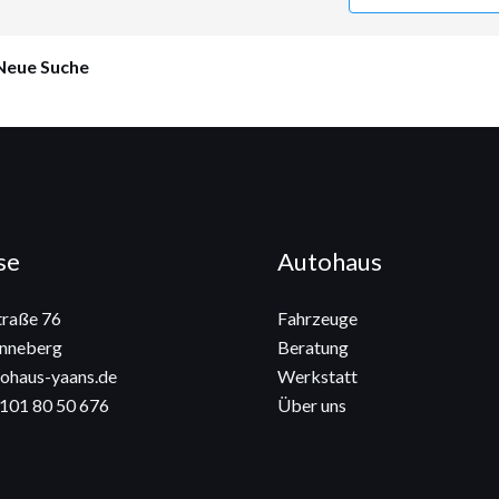
Neue Suche
se
Autohaus
raße 76
Fahrzeuge
nneberg
Beratung
ohaus-yaans.de
Werkstatt
4101 80 50 676
Über uns