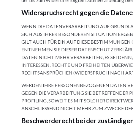
der bis zum Widerruf erfolgten Datenverarbeitung ble
Widerspruchsrecht gegen die Datene
WENN DIE DATENVERARBEITUNG AUF GRUNDLAGE V
SICH AUS IHRER BESONDEREN SITUATION ERGE
GILT AUCH FÜR EIN AUF DIESE BESTIMMUNGEN 
ENTNEHMEN SIE DIESER DATENSCHUTZERKLÄRU
DATEN NICHT MEHR VERARBEITEN, ES SEI DEN
INTERESSEN, RECHTE UND FREIHEITEN ÜBERW
RECHTSANSPRÜCHEN (WIDERSPRUCH NACH ART. 2
WERDEN IHRE PERSONENBEZOGENEN DATEN VERA
GEGEN DIE VERARBEITUNG SIE BETREFFENDER 
PROFILING, SOWEIT ES MIT SOLCHER DIREKTW
ANSCHLIESSEND NICHT MEHR ZUM ZWECKE DER 
Beschwerde­recht bei der zuständigen