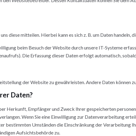
h den Websitebetreiber. Dessen Kontaktdaten können Sie dem Absc
ns diese mitteilen. Hierbei kann es sich z. B. um Daten handeln, d
lligung beim Besuch der Website durch unsere IT-Systeme erfasst.
naufrufs). Die Erfassung dieser Daten erfolgt automatisch, sobald
ereitstellung der Website zu gewährleisten. Andere Daten können 
hrer Daten?
 über Herkunft, Empfänger und Zweck Ihrer gespeicherten persone
erlangen. Wenn Sie eine Einwilligung zur Datenverarbeitung erteilt
nter bestimmten Umständen die Einschränkung der Verarbeitung I
ändigen Aufsichtsbehörde zu.