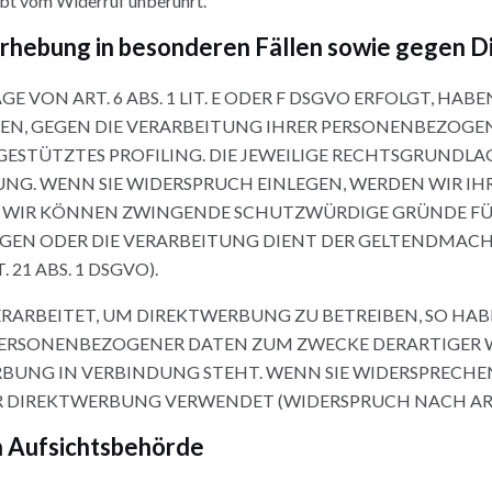
ibt vom Widerruf unberührt.
rhebung in besonderen Fällen sowie gegen D
ON ART. 6 ABS. 1 LIT. E ODER F DSGVO ERFOLGT, HABEN
BEN, GEGEN DIE VERARBEITUNG IHRER PERSONENBEZOGE
GESTÜTZTES PROFILING. DIE JEWEILIGE RECHTSGRUNDLA
NG. WENN SIE WIDERSPRUCH EINLEGEN, WERDEN WIR 
N, WIR KÖNNEN ZWINGENDE SCHUTZWÜRDIGE GRÜNDE FÜR
IEGEN ODER DIE VERARBEITUNG DIENT DER GELTENDMA
1 ABS. 1 DSGVO).
RBEITET, UM DIREKTWERBUNG ZU BETREIBEN, SO HABEN
PERSONENBEZOGENER DATEN ZUM ZWECKE DERARTIGER W
ERBUNG IN VERBINDUNG STEHT. WENN SIE WIDERSPREC
DIREKTWERBUNG VERWENDET (WIDERSPRUCH NACH ART. 
 Aufsichts­behörde